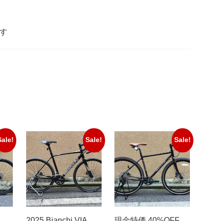
す
Sale!
Sale!
Sale!
2025 Bianchi VIA
現金特価 40%OFF